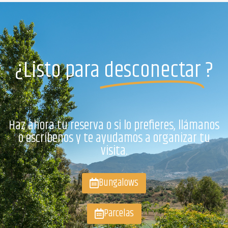
¿Listo para
desconectar
?
Haz ahora tu reserva o si lo prefieres, llámanos
o escríbenos y te ayudamos a organizar tu
visita.
Bungalows
Parcelas