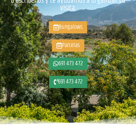
o escríbenos y te ayudamos a organizar tu
visita.
Bungalows
Parcelas
691 473 472
691 473 472