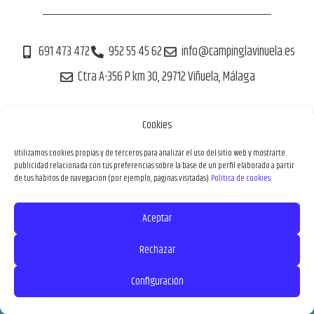
691 473 472
952 55 45 62
info@campinglavinuela.es
Ctra A-356 P.km 30, 29712 Viñuela, Málaga
Cookies
Tu reserva 100% segura
Utilizamos cookies propias y de terceros para analizar el uso del sitio web y mostrarte
publicidad relacionada con tus preferencias sobre la base de un perfil elaborado a partir
de tus hábitos de navegación (por ejemplo, páginas visitadas).
Política de cookies.
Aceptar
Aviso Legal
Política de Privacidad
Política de Cookies
Política de reservas
Rechazar
Configuración
Copyright © 2026 Camping La Viñuela | Camping Málaga - Costa del Sol