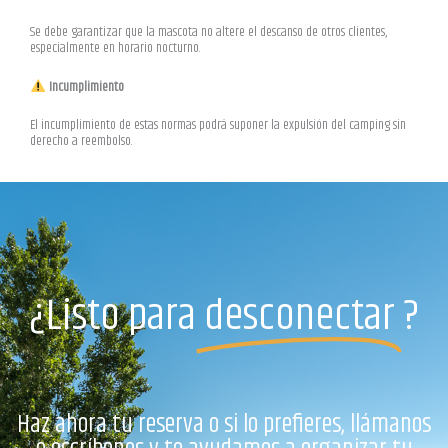
Se debe garantizar que la mascota no altere el descanso de otros clientes,
especialmente en horario nocturno.
Incumplimiento
El incumplimiento de estas normas podrá suponer la expulsión del camping sin
derecho a reembolso.
¿Listo para
desconectar
?
Haz ahora tu reserva o si lo prefieres, llámanos