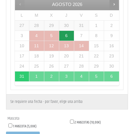
AGOSTO
2026
L
M
X
J
V
S
D
27
28
29
30
31
1
2
3
4
5
6
7
8
9
10
11
12
13
14
15
16
17
18
19
20
21
22
23
24
25
26
27
28
29
30
31
1
2
3
4
5
6
Se requiere una fecha - por favor, elige una arriba
Mascota
2 MASCOTAS (
10,00
€
)
1 MASCOTA (
5,00
€
)