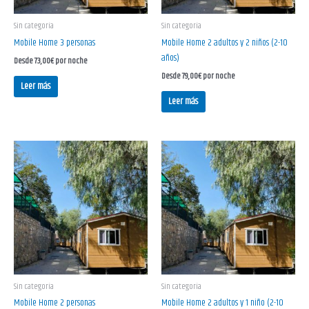
Sin categoría
Sin categoría
Mobile Home 3 personas
Mobile Home 2 adultos y 2 niños (2-10
años)
Desde
73,00
€
por noche
Desde
79,00
€
por noche
Leer más
Leer más
Sin categoría
Sin categoría
Mobile Home 2 personas
Mobile Home 2 adultos y 1 niño (2-10