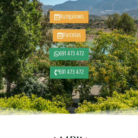
Bungalows
Parcelas
691 473 472
691 473 472