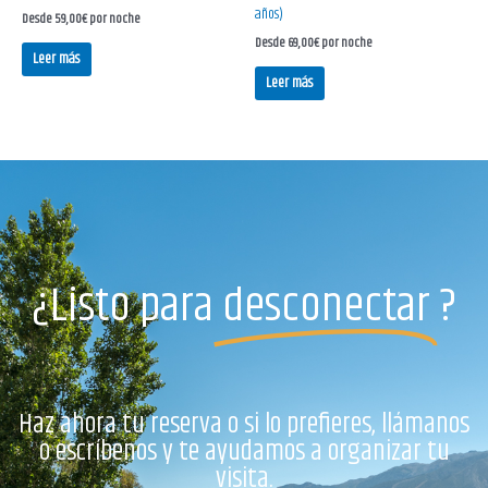
años)
Desde
59,00
€
por noche
Desde
69,00
€
por noche
Leer más
Leer más
¿Listo para
desconectar
?
Haz ahora tu reserva o si lo prefieres, llámanos
o escríbenos y te ayudamos a organizar tu
visita.