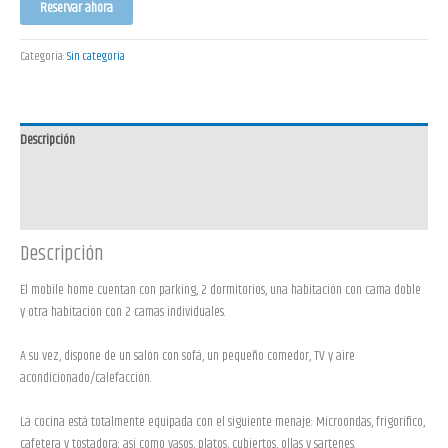
Reservar ahora
Categoría:
Sin categoría
Descripción
Entrada/Salida
Información adicional
Descripción
El mobile home cuentan con parking, 2 dormitorios, una habitación con cama doble
y otra habitación con 2 camas individuales.
A su vez, dispone de un salón con sofá, un pequeño comedor, TV y aire
acondicionado/calefacción.
La cocina está totalmente equipada con el siguiente menaje: Microondas, frigorífico,
cafetera y tostadora; así como vasos, platos, cubiertos, ollas y sartenes.