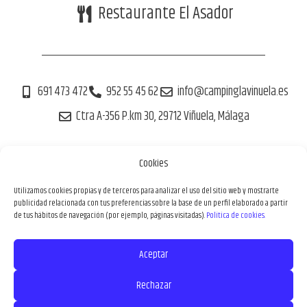
Restaurante El Asador
691 473 472
952 55 45 62
info@campinglavinuela.es
Ctra A-356 P.km 30, 29712 Viñuela, Málaga
Cookies
Tu reserva 100% segura
Utilizamos cookies propias y de terceros para analizar el uso del sitio web y mostrarte
publicidad relacionada con tus preferencias sobre la base de un perfil elaborado a partir
de tus hábitos de navegación (por ejemplo, páginas visitadas).
Política de cookies.
Aceptar
Aviso Legal
Política de Privacidad
Política de Cookies
Política de reservas
Rechazar