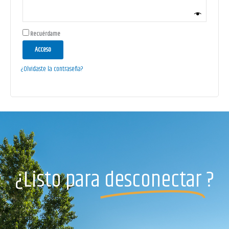
Recuérdame
Acceso
¿Olvidaste la contraseña?
¿Listo para
desconectar
?