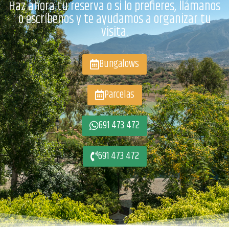
Haz ahora tu reserva o si lo prefieres, llámanos
o escríbenos y te ayudamos a organizar tu
visita.
Bungalows
Parcelas
691 473 472
691 473 472