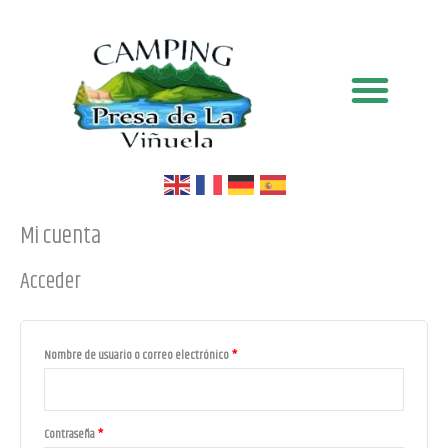
Ir
Obligatorio
Obligatorio
al
contenido
Mi cuenta
Acceder
Nombre de usuario o correo electrónico
*
Contraseña
*