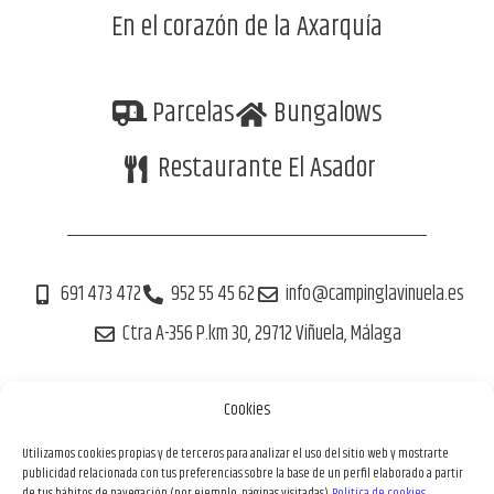
En el corazón de la Axarquía
Parcelas
Bungalows
Restaurante El Asador
691 473 472
952 55 45 62
info@campinglavinuela.es
Ctra A-356 P.km 30, 29712 Viñuela, Málaga
Cookies
Tu reserva 100% segura
Utilizamos cookies propias y de terceros para analizar el uso del sitio web y mostrarte
publicidad relacionada con tus preferencias sobre la base de un perfil elaborado a partir
de tus hábitos de navegación (por ejemplo, páginas visitadas).
Política de cookies.