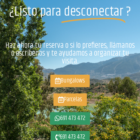
¿Listo para
desconectar
?
Haz ahora tu reserva o si lo prefieres, llámanos
o escríbenos y te ayudamos a organizar tu
visita.
Bungalows
Parcelas
691 473 472
691 473 472